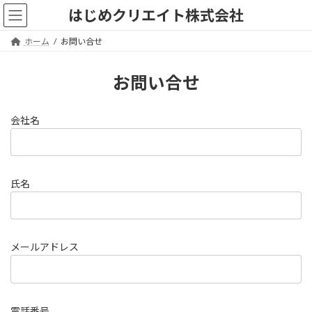
コ
ナ
はじめクリエイト株式会社
ン
ビ
テ
ゲ
ホーム
お問い合せ
ン
ー
ツ
シ
へ
ョ
お問い合せ
ス
ン
キ
に
ッ
移
会社名
プ
動
氏名
メールアドレス
電話番号