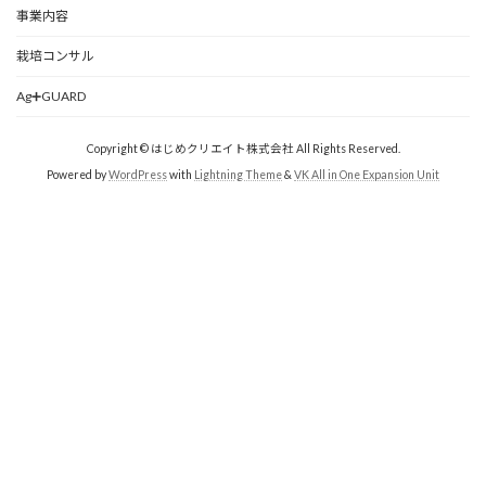
事業内容
栽培コンサル
Ag➕GUARD
Copyright © はじめクリエイト株式会社 All Rights Reserved.
Powered by
WordPress
with
Lightning Theme
&
VK All in One Expansion Unit