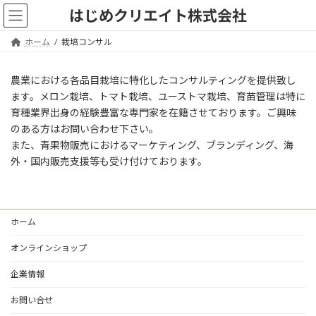
コ
ナ
はじめクリエイト株式会社
ン
ビ
テ
ゲ
ホーム
栽培コンサル
ン
ー
ツ
シ
へ
ョ
農業における各品目栽培に特化したコンサルティングを提供致し
ス
ン
ます。メロン栽培、トマト栽培、ユーストマ栽培、育苗管理は特に
キ
に
育種業界出身の経験豊富な専門家を在籍させております。ご興味
ッ
移
のある方はお問い合わせ下さい。
プ
動
また、青果物販売におけるマーケティング、ブランディング、海
外・国内販売支援等も受け付けております。
ホーム
オンラインショップ
企業情報
お問い合せ